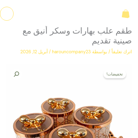
خطي
لى
لمحتوى
طقم علب بهارات وسكر أنيق مع
صينية تقديم
اترك تعليقاً
/ بواسطة
harouncompany23
/
أبريل 12, 2026
السعر
السعر
كمية
الأصلي
الحالي
تخفيضات!
طقم
هو:
هو:
علب
ل.س 2.200,00.
ل.س 1.800,00.
بهارات
وسكر
أنيق
مع
صينية
تقديم