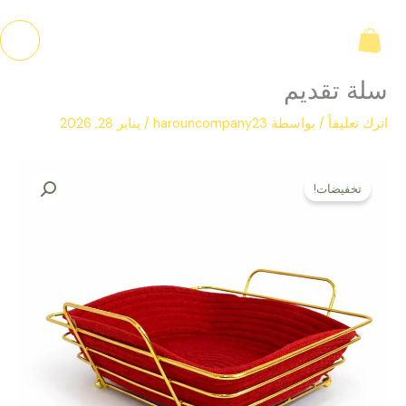
خطي
لى
لمحتوى
سلة تقديم
اترك تعليقاً
/ بواسطة
harouncompany23
/
يناير 28, 2026
السعر
السعر
كمية
الأصلي
الحالي
تخفيضات!
سلة
هو:
هو:
تقديم
ل.س 850,00.
ل.س 550,00.