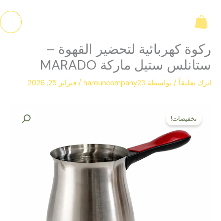
خطي
لى
لمحتوى
ركوة كهربائية لتحضير القهوة –
ستانلس ستيل ماركة MARADO
اترك تعليقاً
/ بواسطة
harouncompany23
/
فبراير 25, 2026
السعر
السعر
كمية
الأصلي
الحالي
تخفيضات!
ركوة
هو:
هو:
كهربائية
ل.س 1.200,00.
ل.س 950,00.
لتحضير
القهوة
–
ستانلس
ستيل
ماركة
MARADO