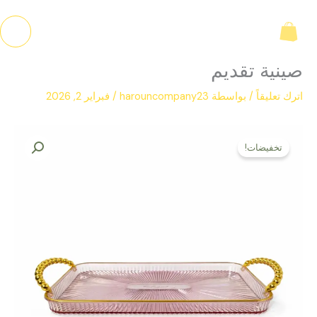
خطي
لى
لمحتوى
صينية تقديم
اترك تعليقاً
/ بواسطة
harouncompany23
/
فبراير 2, 2026
السعر
السعر
كمية
الأصلي
الحالي
تخفيضات!
صينية
هو:
هو:
تقديم
ل.س 1.200,00.
ل.س 900,00.