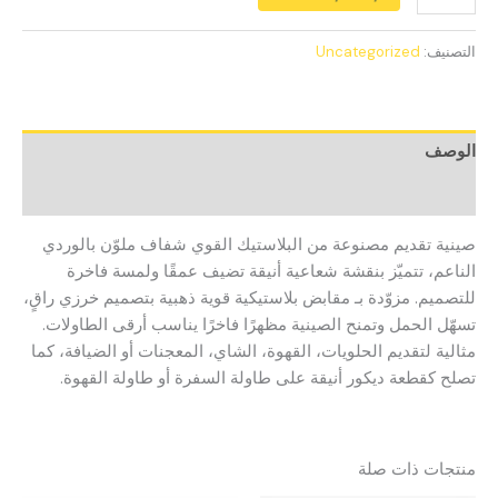
التصنيف:
Uncategorized
الوصف
مراجعات (0)
صينية تقديم مصنوعة من البلاستيك القوي شفاف ملوّن بالوردي
الناعم، تتميّز بنقشة شعاعية أنيقة تضيف عمقًا ولمسة فاخرة
للتصميم. مزوّدة بـ مقابض بلاستيكية قوية ذهبية بتصميم خرزي راقٍ،
تسهّل الحمل وتمنح الصينية مظهرًا فاخرًا يناسب أرقى الطاولات.
مثالية لتقديم الحلويات، القهوة، الشاي، المعجنات أو الضيافة، كما
تصلح كقطعة ديكور أنيقة على طاولة السفرة أو طاولة القهوة.
منتجات ذات صلة